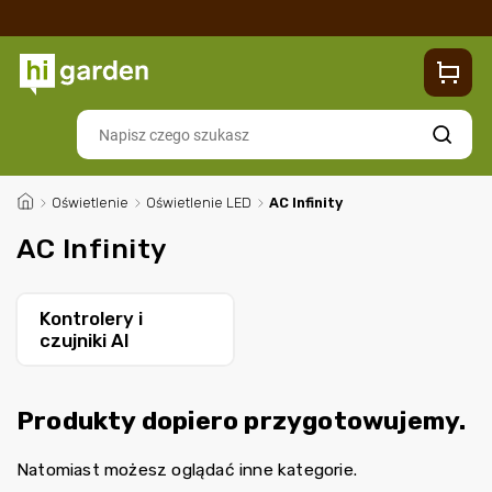
Sklep
Blog
Dostawa
Zwroty i reklamacje
Contacts
Szukaj
/
Oświetlenie
/
Oświetlenie LED
/
AC Infinity
AC Infinity
Kontrolery i
czujniki AI
Produkty dopiero przygotowujemy.
Natomiast możesz oglądać inne kategorie.