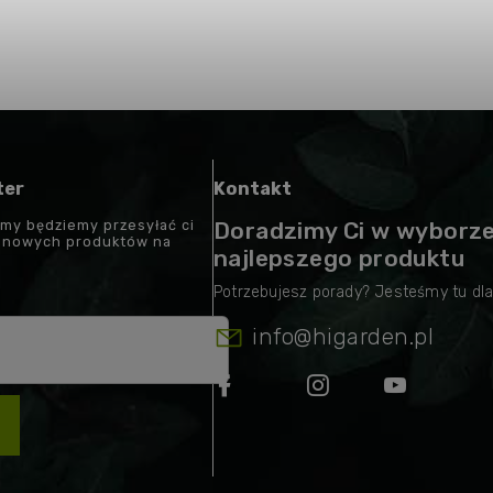
ter
Kontakt
 my będziemy przesyłać ci
Doradzimy Ci w wyborz
t nowych produktów na
najlepszego produktu
info
@
higarden.pl