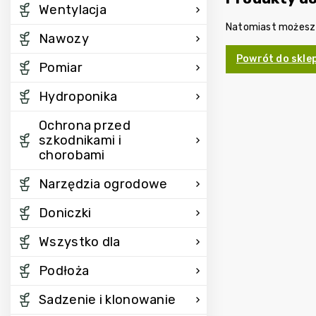
Wentylacja
Natomiast możesz o
Nawozy
Powrót do skle
Pomiar
Hydroponika
Ochrona przed
szkodnikami i
chorobami
Narzędzia ogrodowe
Doniczki
Wszystko dla
Podłoża
Sadzenie i klonowanie