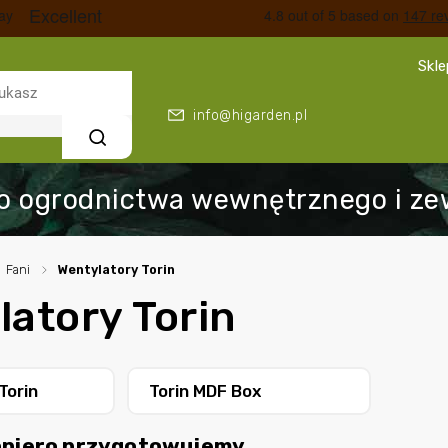
Skl
info@higarden.pl
Szukaj
Fani
/
Wentylatory Torin
latory Torin
Torin
Torin MDF Box
opiero przygotowujemy.