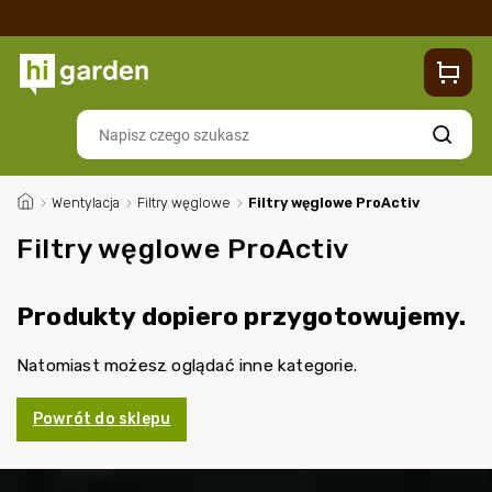
Sklep
Blog
Dostawa
Zwroty i reklamacje
Contacts
Szukaj
/
Wentylacja
/
Filtry węglowe
/
Filtry węglowe ProActiv
Filtry węglowe ProActiv
Produkty dopiero przygotowujemy.
Natomiast możesz oglądać inne kategorie.
Powrót do sklepu