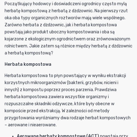
Początkujący hodowcy i doświadczeni ogrodnicy często mylą
herbatę kompostową z herbatą z dżdżownic. Na pierwszy rzut
oka oba typy organicznych roztworów mają wiele wspólnego.
Zarówno herbata z dżdżownic, jak i herbata kompostowa
powstają jako produkt uboczny kompostowania i oba są
kojarzone z ekologicznym ogrodnictwem oraz zrównoważonym
rolnictwem. Jakie zatem są różnice między herbatą z dżdżownic
a herbatą kompostową?
Herbata kompostowa
Herbata kompostowa to płyn powstający w wyniku ekstrakcji
korzystnych mikroorganizmów (bakterii, grzybów, nicieni i
innych) z kompostu poprzez proces parzenia. Prawdziwa
herbata kompostowa zawiera wszystkie organizmy i
rozpuszczalne składniki odżywcze, które były obecne w
kompoście przed ekstrakcją. W zależności od metody
przygotowania wyróżniamy dwa rodzaje herbat kompostowych
– aerowane i nieaerowane.
Aerowane herbaty kompostowe (ACT)
powstają przy