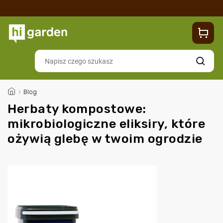
Sklep
Blog
Dostawa
Zwroty i reklamacje
Contacts
Szukaj
/
Blog
Herbaty kompostowe:
mikrobiologiczne eliksiry, które
ożywią glebę w twoim ogrodzie