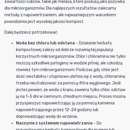
zawartości cukrów, takie jak melasa, które posłużą jako pożywka
dla mikroorganizmów. Dla najlepszych rezultatów zalecamy
metodę z napowietrzaniem, ale najważniejszym warunkiem
powodzenia jest wysokiej jakości kompost.
Dalej będziesz potrzebować:
Woda bez chloru lub odstana
– Działanie herbaty
kompostowej zależy od dobrze rozwiniętej populacji
korzystnych mikroorganizmów. Chlor i chloramina nie tylko
niszczą szkodliwe patogeny w wodzie pitnej, ale szkodzą
również tym mikroorganizmom. Podczas gdy chlor jest
dość niestabilny i stopniowo ulatnia się z wody, chloraminę
trzeba neutralizować za pomocą filtra węglowego. Jeśli
jesteś pewien, że woda z kranu zawiera tylko chlor, odstaw
ją na 1–5 dni w ciemnym, chłodnym miejscu. Proces można
przyspieszyć napowietrzając ją za pomocą kamienia
napowietrzającego przez 12–24 godziny lub
doprowadzając wodę do wrzenia.
Naczynie z systemem napowietrzania
– Do
przygotowania herbaty kompostowej dla małego lub