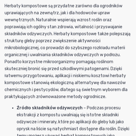
Herbaty kompostowe są przydatne zarówno dla ogrodników
uprawiających na zewnątrz, jak i dla hodowców upraw
wewnętrznych. Naturalnie wspierają wzrost roślin oraz
poprawiają ich ogólny stan zdrowia, witalność i przyswajanie
składników odżywczych. Herbaty kompostowe także polepszają
strukturę gleby poprzez zwiększenie aktywności
mikrobiologicznej, co prowadzi do szybszego rozkładu materii
organicznej i uwalniania składników odżywczych w podłożu.
Ponadto korzystne mikroorganizmy pomagają roślinom
skuteczniej bronić się przed szkodliwymi patogenami. Dzięki
łatwemu przygotowaniu, aplikacji i niskiemu kosztowi herbaty
kompostowe stanowią ekologiczną alternatywę dla nawozów
chemicznych i pestycydów, dlatego są świetnym wyborem dla
praktykujących zrównoważone metody ogrodnicze.
Źródło składników odżywczych
– Podczas procesu
ekstrakcji z kompostu uwalniają się istotne składniki
odżywcze i minerały, które po aplikacji do gleby lub jako
oprysk na liście są natychmiast dostępne dla roślin. Dzięki
temu możesz używać herbat kompostowych jako