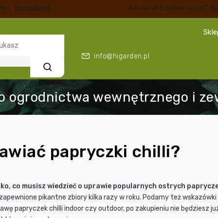
Skl
info@higarden.pl
Szukaj
awiać papryczki chilli?
o, co musisz wiedzieć o uprawie popularnych ostrych papryczek. 
zapewnione pikantne zbiory kilka razy w roku. Podamy też wskazówki do
rawę papryczek chilli indoor czy outdoor, po zakupieniu nie będziesz 