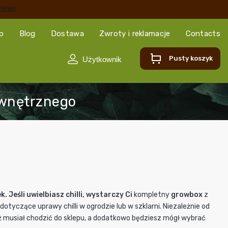
ep
Blog
Dostawa
Zwroty i reklamacje
Contacts
Pusty koszyk
Jeśli uwielbiasz chilli, wystarczy Ci
kompletny
growbox
z
tyczące uprawy chilli w ogrodzie lub w szklarni. Niezależnie od
już musiał chodzić do sklepu, a dodatkowo będziesz mógł wybrać