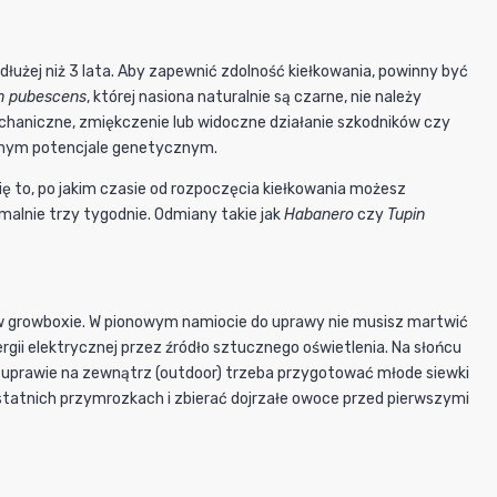
żej niż 3 lata. Aby zapewnić zdolność kiełkowania, powinny być
m pubescens
, której nasiona naturalnie są czarne, nie należy
haniczne, zmiękczenie lub widoczne działanie szkodników czy
jasnym potencjale genetycznym.
Cię to, po jakim czasie od rozpoczęcia kiełkowania możesz
alnie trzy tygodnie. Odmiany takie jak
Habanero
czy
Tupin
niż w growboxie. W pionowym namiocie do uprawy nie musisz martwić
ergii elektrycznej przez źródło sztucznego oświetlenia. Na słońcu
rzy uprawie na zewnątrz (outdoor) trzeba przygotować młode siewki
statnich przymrozkach i zbierać dojrzałe owoce przed pierwszymi