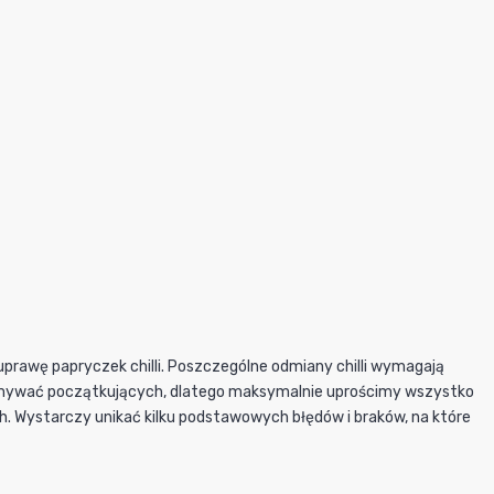
uprawę papryczek chilli. Poszczególne odmiany chilli wymagają
zymywać początkujących, dlatego maksymalnie uprościmy wszystko
ch. Wystarczy unikać kilku podstawowych błędów i braków, na które