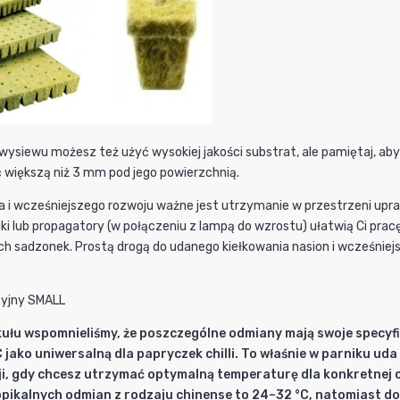
ysiewu możesz też użyć wysokiej jakości substrat, ale pamiętaj, aby 
 większą niż 3 mm pod jego powierzchnią.
a i wcześniejszego rozwoju ważne jest utrzymanie w przestrzeni upr
rniki lub propagatory (w połączeniu z lampą do wzrostu) ułatwią Ci p
h sadzonek. Prostą drogą do udanego kiełkowania nasion i wcześniejs
kułu wspomnieliśmy, że poszczególne odmiany mają swoje specy
jako uniwersalną dla papryczek chilli. To właśnie w parniku uda
ji, gdy chcesz utrzymać optymalną temperaturę dla konkretnej
opikalnych odmian z rodzaju chinense to 24–32 °C, natomiast 