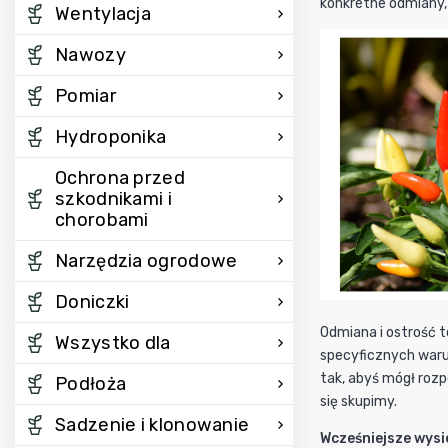
konkretne odmiany, 
Wentylacja
Nawozy
Pomiar
Hydroponika
Ochrona przed
szkodnikami i
chorobami
Narzędzia ogrodowe
Doniczki
Odmiana i ostrość t
Wszystko dla
specyficznych waru
tak, abyś mógł rozp
Podłoża
się skupimy.
Sadzenie i klonowanie
Wcześniejsze wysi