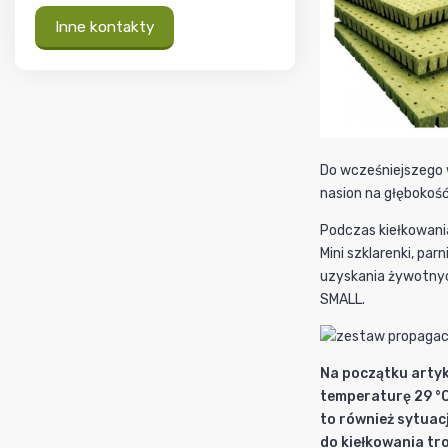
Inne kontakty
Do wcześniejszego w
nasion na głębokość
Podczas kiełkowani
Mini szklarenki, pa
uzyskania żywotnyc
SMALL.
Na początku arty
temperaturę 29 °C 
to również sytuac
do kiełkowania tr