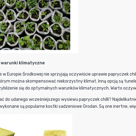
i warunki klimatyczne
 w Europie Środkowej nie sprzyjają oczywiście uprawie papryczek chil
tórym można skompensować niekorzystny klimat. Inną opcją są tunele f
ybliżenie się do optymalnych warunków klimatycznych. Warto oczywiśc
 do udanego wcześniejszego wysiewu papryczek chilli? Najdelikatnie
j wykonane są popularne kostki sadzeniowe Grodan. Są one inertne, wi