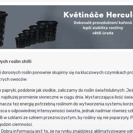
ch roślin chilli
cji dorosłych roślin ponownie skupimy się na kluczowych czynnikach
trych owoców:
e papryki, podobnie jak słodkie, zaliczamy do roślin światłolubnych. Je
 najdłużej promienie słoneczne w ciągu dnia. Wystarczająca ilość świa
nacza też energię potrzebną roślinom do wytworzenia systemu korz
sca o odpowiedniej intensywności światła, jednak nadmiar również szk
lli w szklarni ze szkłem przezroczystym, by rośliny się nie poparzyły.
godzin ciemności.
 Dobrą informacją jest to, że na rynku znajdziesz aklimatyzowane 