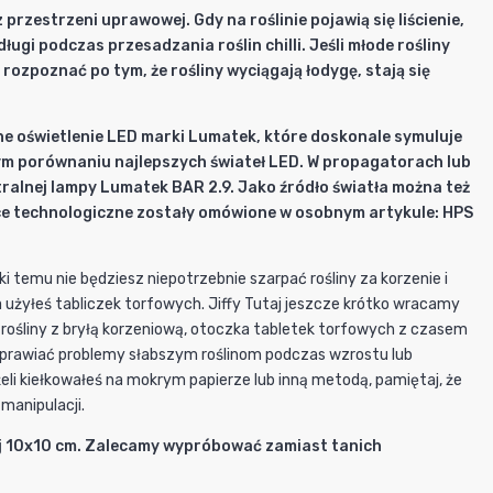
rzestrzeni uprawowej. Gdy na roślinie pojawią się liścienie,
ugi podczas przesadzania roślin chilli. Jeśli młode rośliny
rozpoznać po tym, że rośliny wyciągają łodygę, stają się
ne oświetlenie LED marki Lumatek, które doskonale symuluje
nym porównaniu najlepszych świateł LED. W propagatorach lub
ralnej lampy Lumatek BAR 2.9. Jako źródło światła można też
e technologiczne zostały omówione w osobnym artykule: HPS
i temu nie będziesz niepotrzebnie szarpać rośliny za korzenie i
a użyłeś tabliczek torfowych.
Jiffy
Tutaj jeszcze krótko wracamy
rośliny z bryłą korzeniową, otoczka tabletek torfowych z czasem
ei sprawiać problemy słabszym roślinom podczas wzrostu lub
i kiełkowałeś na mokrym papierze lub inną metodą, pamiętaj, że
manipulacji.
niej 10x10 cm. Zalecamy wypróbować zamiast tanich