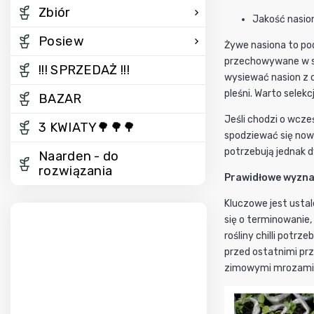
Zbiór
Jakość nasion
Posiew
Żywe nasiona to po
przechowywane w s
!!! SPRZEDAŻ !!!
wysiewać nasion z 
pleśni. Warto selek
BAZAR
Jeśli chodzi o wcze
3 KWIATY🌳🌳🌳
spodziewać się now
potrzebują jednak d
Naarden - do
rozwiązania
Prawidłowe wyzna
Kluczowe jest ustal
się o terminowanie,
rośliny chilli potr
przed ostatnimi pr
zimowymi mrozami