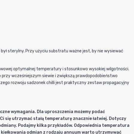
był sterylny. Przy użyciu substratu ważne jest, by nie wysiewać
awowej optymalnej temperatury i stosunkowo wysokiej wilgotności.
racę przy wcześniejszym siewie i zwiększą prawdopodobieństwo
zego rozwoju sadzonek chilli jest praktyczny zestaw propagacyjny
ficzne wymagania. Dla uproszczenia możemy podać
 Ci się utrzymać stałą temperaturę znacznie łatwiej. Dotyczy
 odmiany. Podajmy kilka przykładów. Odpowiednia temperatura
do kiełkowania odmian z rodzaju annuum warto utrzymywać