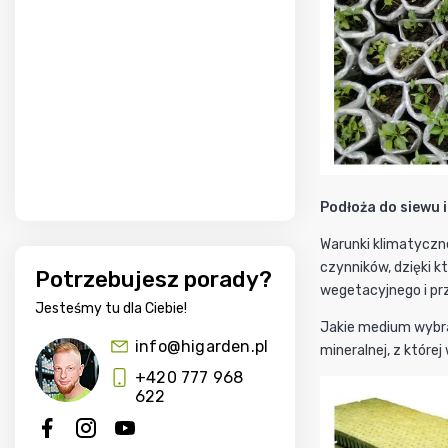
Podłoża do siewu 
Warunki klimatyczne
czynników, dzięki k
Potrzebujesz porady?
wegetacyjnego i prz
Jesteśmy tu dla Ciebie!
Jakie medium wybrać
info@higarden.pl
mineralnej, z które
+420 777 968
622