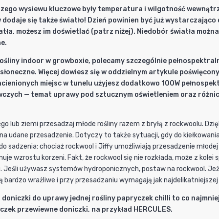
szego wysiewu kluczowe były temperatura i wilgotność wewnątrz p
dodaje się także światło! Dzień powinien być już wystarczająco dł
tła, możesz im doświetlać (patrz niżej). Niedobór światła można 
ne.
rośliny indoor w growboxie, polecamy szczególnie pełnospektral
 słoneczne. Więcej dowiesz się w oddzielnym artykule poświęco
acienionych miejsc w tunelu użyjesz dodatkowo 100W pełnospekt
wczych — temat uprawy pod sztucznym oświetleniem oraz różnic
o lub ziemi przesadzaj młode rośliny razem z bryłą z rockwoolu. Dzięk
a udane przesadzenie. Dotyczy to także sytuacji, gdy do kiełkowani
o sadzenia: chociaż rockwool i
Jiffy
umożliwiają przesadzenie młodej 
amuje wzrostu korzeni. Fakt, że rockwool się nie rozkłada, może z kol
. Jeśli używasz systemów hydroponicznych, postaw na rockwool. Jeżel
ą bardzo wrażliwe i przy przesadzaniu wymagają jak najdelikatniejszej 
 doniczki do uprawy jednej rośliny papryczek chilli to co najm
czek przewiewne doniczki, na przykład HERCULES.