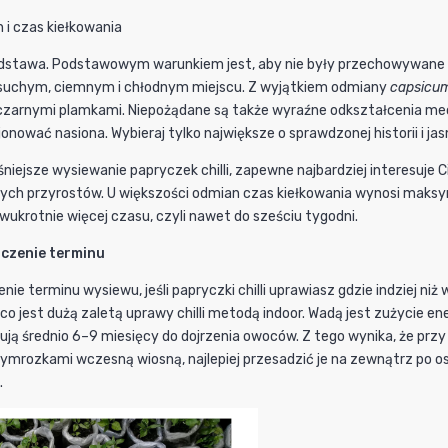
 i czas kiełkowania
dstawa. Podstawowym warunkiem jest, aby nie były przechowywane dłu
uchym, ciemnym i chłodnym miejscu. Z wyjątkiem odmiany
capsicu
czarnymi plamkami. Niepożądane są także wyraźne odkształcenia mec
cjonować nasiona. Wybieraj tylko największe o sprawdzonej historii i 
śniejsze wysiewanie papryczek chilli, zapewne najbardziej interesuje 
ych przyrostów. U większości odmian czas kiełkowania wynosi maksym
wukrotnie więcej czasu, czyli nawet do sześciu tygodni.
czenie terminu
enie terminu wysiewu, jeśli papryczki chilli uprawiasz gdzie indziej 
 co jest dużą zaletą uprawy chilli metodą indoor. Wadą jest zużycie en
zebują średnio 6–9 miesięcy do dojrzenia owoców. Z tego wynika, że p
zymrozkami wczesną wiosną, najlepiej przesadzić je na zewnątrz po o
.