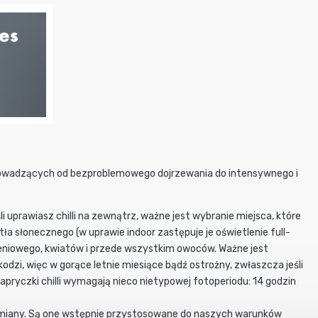
 prowadzących od bezproblemowego dojrzewania do intensywnego i
śli uprawiasz chilli na zewnątrz, ważne jest wybranie miejsca, które
tła słonecznego (w uprawie indoor zastępuje je oświetlenie full-
eniowego, kwiatów i przede wszystkim owoców. Ważne jest
odzi, więc w gorące letnie miesiące bądź ostrożny, zwłaszcza jeśli
 Papryczki chilli wymagają nieco nietypowej fotoperiodu: 14 godzin
odmiany. Są one wstępnie przystosowane do naszych warunków