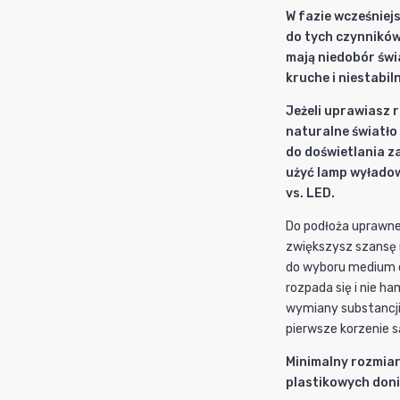
W fazie wcześniej
do tych czynników 
mają niedobór świa
kruche i niestabil
Jeżeli uprawiasz 
naturalne światło
do doświetlania z
użyć lamp wyłado
vs. LED.
Do podłoża uprawneg
zwiększysz szansę n
do wyboru medium d
rozpada się i nie h
wymiany substancji
pierwsze korzenie s
Minimalny rozmiar
plastikowych doni