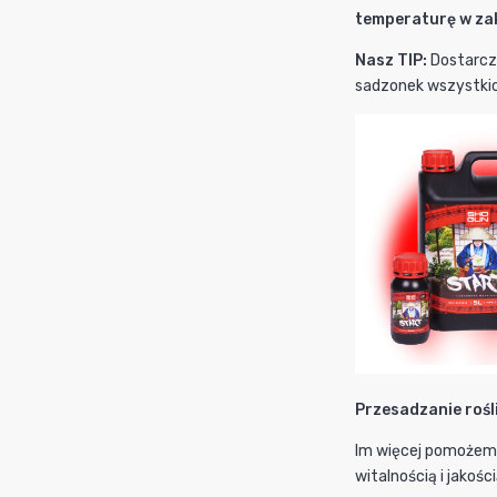
temperaturę w zak
Nasz TIP:
Dostarczy
sadzonek wszystkich
Przesadzanie roślin
Im więcej pomożemy
witalnością i jakośc